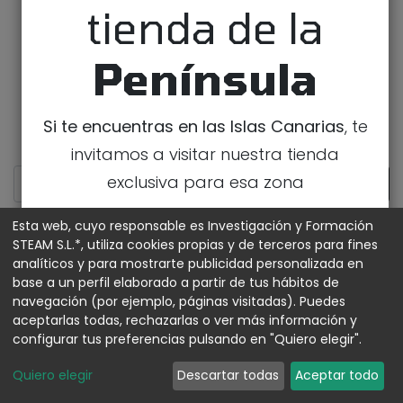
tienda de la
Península
Si te encuentras en las Islas Canarias
, te
invitamos a visitar nuestra tienda
exclusiva para esa zona
IR A LA TIENDA DE CANARIAS
1
2
Esta web, cuyo responsable es Investigación y Formación
STEAM S.L.*, utiliza cookies propias y de terceros para fines
analíticos y para mostrarte publicidad personalizada en
MOSTRAR CATEGORÍAS
base a un perfil elaborado a partir de tus hábitos de
navegación (por ejemplo, páginas visitadas). Puedes
aceptarlas todas, rechazarlas o ver más información y
Raspberry Pi
configurar tus preferencias pulsando en "Quiero elegir".
Quiero elegir
Descartar todas
Aceptar todo