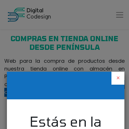
COMPRAS EN TIENDA ONLINE
DESDE PENÍNSULA
Web para la compra de productos desde
nuestra tienda online con almacén en
Península. Si realiza la compra desde Canarias
×
o fuera de España, visite nuestra
tienda
online para Canarias
.
Estás en la