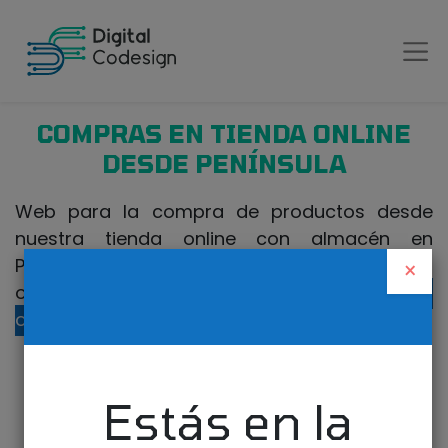
COMPRAS EN TIENDA ONLINE
DESDE PENÍNSULA
Web para la compra de productos desde
nuestra tienda online con almacén en
Península. Si realiza la compra desde Canarias
×
o fuera de España, visite nuestra
tienda
online para Canarias
.
Estás en la