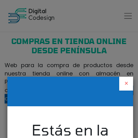
COMPRAS EN TIENDA ONLINE
DESDE PENÍNSULA
Web para la compra de productos desde
nuestra tienda online con almacén en
Península. Si realiza la compra desde Canarias
×
o fuera de España, visite nuestra
tienda
online para Canarias
.
Estás en la