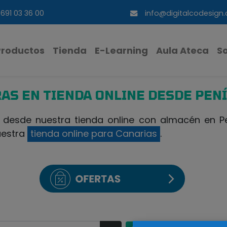
691 03 36 00
info@digitalcodesign
Productos
Tienda
E-Learning
Aula Ateca
S
AS EN TIENDA ONLINE DESDE PEN
esde nuestra tienda online con almacén en Pen
uestra
tienda online para Canarias
.