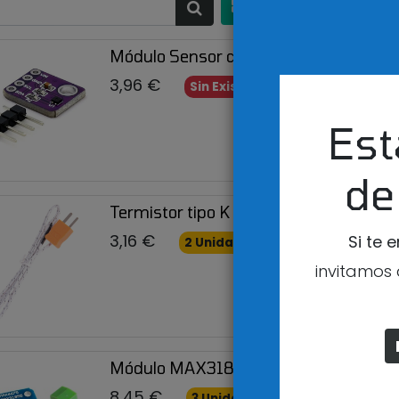
ORDENADO
Módulo Sensor de humedad y temper
3,96
€
Sin Existencias
Est
de
Termistor tipo K de 1 metro de longitu
3,16
€
Si te 
2 Unidades disponibles
invitamos 
Módulo MAX31855 para sensor de tem
8,45
€
3 Unidades disponibles