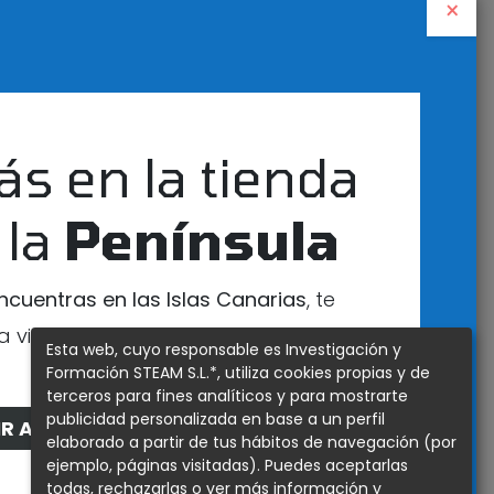
×
 POR: NOVEDAD
atura SHT40
ás en la tienda
 la
Península
d con terminal de prueba
encuentras en las Islas Canarias
, te
a visitar nuestra tienda exclusiva para
Esta web, cuyo responsable es Investigación y
esa zona
Formación STEAM S.L.*, utiliza cookies propias y de
terceros para fines analíticos y para mostrarte
publicidad personalizada en base a un perfil
IR A LA TIENDA DE CANARIAS
elaborado a partir de tus hábitos de navegación (por
peratura termopar tipo K
ejemplo, páginas visitadas). Puedes aceptarlas
todas, rechazarlas o ver más información y