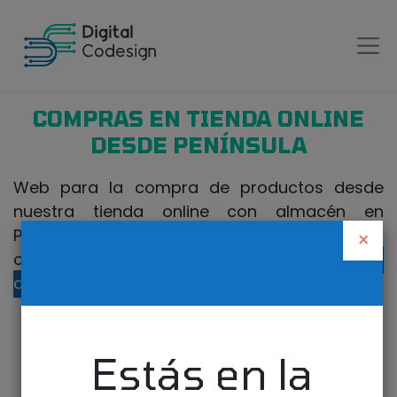
COMPRAS EN TIENDA ONLINE
DESDE PENÍNSULA
Web para la compra de productos desde
nuestra tienda online con almacén en
Península. Si realiza la compra desde Canarias
×
o fuera de España, visite nuestra
tienda
online para Canarias
.
Estás en la