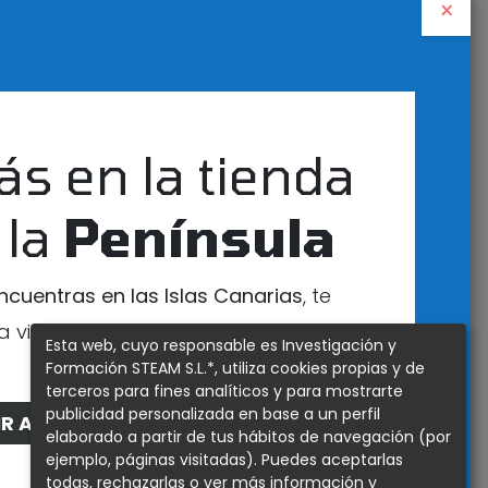
×
 POR: NOVEDAD
D
ás en la tienda
 la
Península
encuentras en las Islas Canarias
, te
a visitar nuestra tienda exclusiva para
Esta web, cuyo responsable es Investigación y
esa zona
Formación STEAM S.L.*, utiliza cookies propias y de
terceros para fines analíticos y para mostrarte
publicidad personalizada en base a un perfil
IR A LA TIENDA DE CANARIAS
elaborado a partir de tus hábitos de navegación (por
ejemplo, páginas visitadas). Puedes aceptarlas
todas, rechazarlas o ver más información y