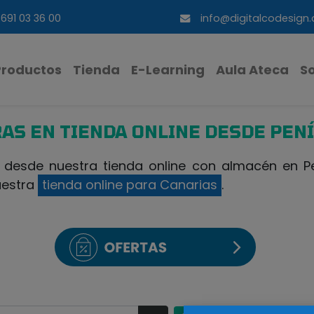
691 03 36 00
info@digitalcodesign
Productos
Tienda
E-Learning
Aula Ateca
S
AS EN TIENDA ONLINE DESDE PEN
esde nuestra tienda online con almacén en Pen
uestra
tienda online para Canarias
.