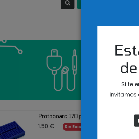
ORDENADO
PROTOBOAR
Est
de
Si te 
invitamos 
Protoboard 170 puntos color azul
1,50
€
Sin Existencias