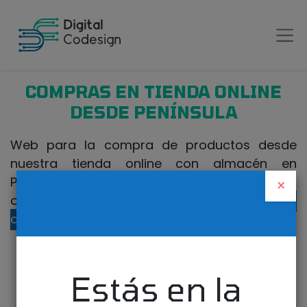
COMPRAS EN TIENDA ONLINE
DESDE PENÍNSULA
Web para la compra de productos desde
nuestra tienda online con almacén en
Península. Si realiza la compra desde Canarias
×
o fuera de España, visite nuestra
tienda
online para Canarias
.
Estás en la