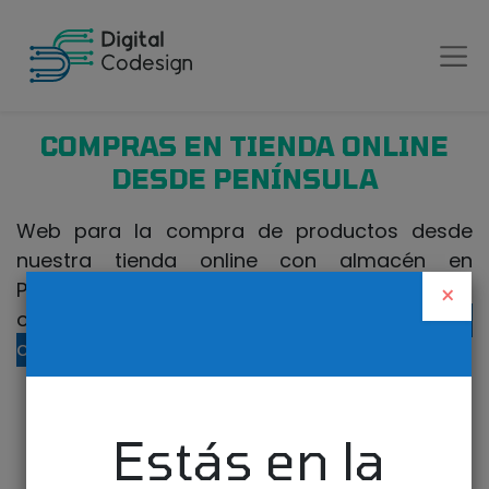
COMPRAS EN TIENDA ONLINE
DESDE PENÍNSULA
Web para la compra de productos desde
nuestra tienda online con almacén en
Península. Si realiza la compra desde Canarias
×
o fuera de España, visite nuestra
tienda
online para Canarias
.
Estás en la