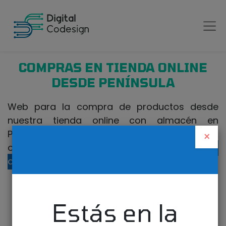
COMPRAS EN TIENDA ONLINE
DESDE PENÍNSULA
Web para la compra de productos desde
nuestra tienda online con almacén en
Península. Si realiza la compra desde Canarias
×
o fuera de España, visite nuestra
tienda
online para Canarias
.
Estás en la