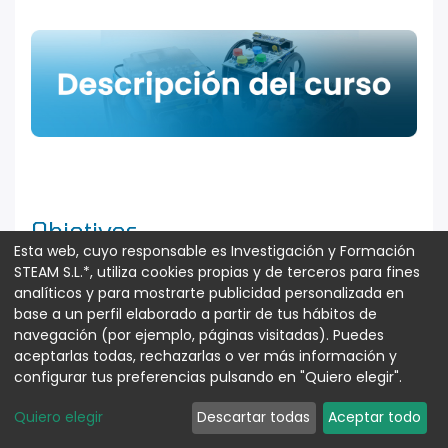
Objetivos
Esta web, cuyo responsable es Investigación y Formación
STEAM S.L.*, utiliza cookies propias y de terceros para fines
analíticos y para mostrarte publicidad personalizada en
base a un perfil elaborado a partir de tus hábitos de
El presente curso tiene por objeto el
navegación (por ejemplo, páginas visitadas). Puedes
fomento de las vocaciones científicas, la
aceptarlas todas, rechazarlas o ver más información y
configurar tus preferencias pulsando en "Quiero elegir".
creatividad y la actitud emprendedora
entre alumnos, profesores y
Quiero elegir
Descartar todas
Aceptar todo
emprendedores, promoviendo un nuevo