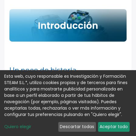
Un poco de historia
Esta web, cuyo responsable es Investigación y Formación
STEAM S.L.*, utiliza cookies propias y de terceros para fines
analíticos y para mostrarte publicidad personalizada en
base a un perfil elaborado a partir de tus hábitos de
La tecnología, y más concretamente la
navegación (por ejemplo, páginas visitadas). Puedes
electrónica, ha experimentado una
aceptarlas todas, rechazarlas o ver más información y
configurar tus preferencias pulsando en "Quiero elegir".
evolución extraordinaria a lo largo de las
últimas décadas.
Quiero elegir
Descartar todas
Aceptar todo