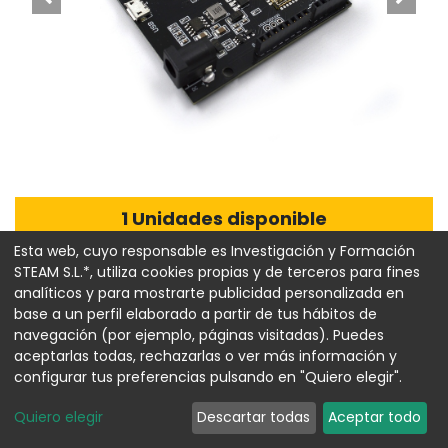
1 Unidades disponible
WeMos D1 ESP32 R32
Esta web, cuyo responsable es Investigación y Formación
STEAM S.L.*, utiliza cookies propias y de terceros para fines
WROOM-32
analíticos y para mostrarte publicidad personalizada en
base a un perfil elaborado a partir de tus hábitos de
Referencia:
00024860
navegación (por ejemplo, páginas visitadas). Puedes
aceptarlas todas, rechazarlas o ver más información y
13,86
€
configurar tus preferencias pulsando en "Quiero elegir".
Quiero elegir
Descartar todas
Aceptar todo