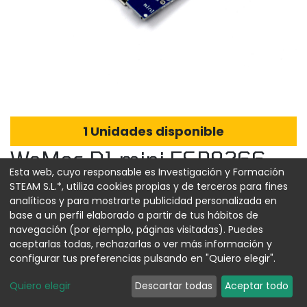
1 Unidades disponible
WeMos D1 mini ESP8266
Esta web, cuyo responsable es Investigación y Formación
WiFi
STEAM S.L.*, utiliza cookies propias y de terceros para fines
analíticos y para mostrarte publicidad personalizada en
Referencia:
00024785
base a un perfil elaborado a partir de tus hábitos de
navegación (por ejemplo, páginas visitadas). Puedes
6,31
€
aceptarlas todas, rechazarlas o ver más información y
configurar tus preferencias pulsando en "Quiero elegir".
Quiero elegir
Descartar todas
Aceptar todo