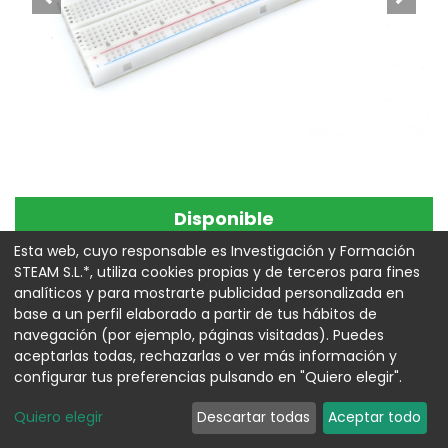
Disponible
Protoboard MB-102 830
Esta web, cuyo responsable es Investigación y Formación
STEAM S.L.*, utiliza cookies propias y de terceros para fines
puntos
analíticos y para mostrarte publicidad personalizada en
base a un perfil elaborado a partir de tus hábitos de
Referencia:
00010979
navegación (por ejemplo, páginas visitadas). Puedes
aceptarlas todas, rechazarlas o ver más información y
4,55
€
configurar tus preferencias pulsando en "Quiero elegir".
Quiero elegir
Descartar todas
Aceptar todo