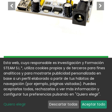
Disponible
Esta web, cuyo responsable es Investigación y Formación
STEAM S.L.*, utiliza cookies propias y de terceros para fines
Módulo alimentación MB-
analíticos y para mostrarte publicidad personalizada en
base a un perfil elaborado a partir de tus hábitos de
102 protoboard 3,3-5V
navegación (por ejemplo, páginas visitadas). Puedes
aceptarlas todas, rechazarlas o ver más información y
Referencia:
00016933
configurar tus preferencias pulsando en "Quiero elegir".
5,24
€
Quiero elegir
Descartar todas
Aceptar todo