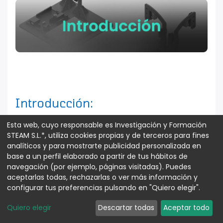
Introducción:
Esta web, cuyo responsable es Investigación y Formación
STEAM S.L.*, utiliza cookies propias y de terceros para fines
analíticos y para mostrarte publicidad personalizada en
base a un perfil elaborado a partir de tus hábitos de
La maqueta de cruce con semáforos para
navegación (por ejemplo, páginas visitadas). Puedes
prácticas de electrónica es una
aceptarlas todas, rechazarlas o ver más información y
herramienta educativa diseñada para
configurar tus preferencias pulsando en "Quiero elegir".
simular el funcionamiento de un cruce de
Quiero elegir
Descartar todas
Aceptar todo
calles controlado por semáforos. Esta