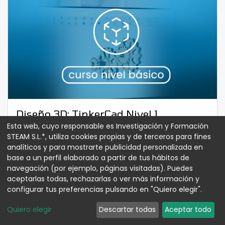
Diseño 3D: TinkerCad Nivel 1
Esta web, cuyo responsable es Investigación y Formación
E-Learning de Iniciación al diseño 3D en
STEAM S.L.*, utiliza cookies propias y de terceros para fines
TinkerCad.
analíticos y para mostrarte publicidad personalizada en
base a un perfil elaborado a partir de tus hábitos de
Básico
Otros Contenidos
navegación (por ejemplo, páginas visitadas). Puedes
aceptarlas todas, rechazarlas o ver más información y
10 horas
22
pasos
configurar tus preferencias pulsando en "Quiero elegir".
Quiero elegir
Descartar todas
Aceptar todo