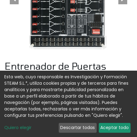
Entrenador de Puertas
Lógicas
Esta web, cuyo responsable es Investigación y Formación
STEAM S.L.*, utiliza cookies propias y de terceros para fines
Referencia:
00018382
analíticos y para mostrarte publicidad personalizada en
base a un perfil elaborado a partir de tus hábitos de
106,95
€
navegación (por ejemplo, páginas visitadas). Puedes
aceptarlas todas, rechazarlas o ver más información y
configurar tus preferencias pulsando en "Quiero elegir".
Quiero elegir
Descartar todas
Aceptar todo
AGREGAR AL CARRITO