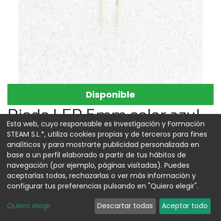
Disponible
Diodo LED 5mm color azul
Esta web, cuyo responsable es Investigación y Formación
Referencia:
00013017
STEAM S.L.*, utiliza cookies propias y de terceros para fines
analíticos y para mostrarte publicidad personalizada en
0,05
€
base a un perfil elaborado a partir de tus hábitos de
navegación (por ejemplo, páginas visitadas). Puedes
aceptarlas todas, rechazarlas o ver más información y
configurar tus preferencias pulsando en "Quiero elegir".
AGREGAR AL CARRITO
Quiero elegir
Descartar todas
Aceptar todo