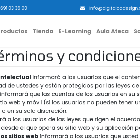
691 03 36 00
info@digitalcodesign
Productos
Tienda
E-Learning
Aula Ateca
S
érminos y condicion
ntelectual
informará a los usuarios que el conten
d de ustedes y están protegidos por las leyes de
informará que las cuentas de los usuarios en su sit
itio web y móvil (si los usuarios no pueden tener
o en su sola discreción.
á a los usuarios de las leyes que rigen el acuerdo.
s desde el que opera su sitio web y su aplicación p
ros sitios web
informará a los usuarios que usted 