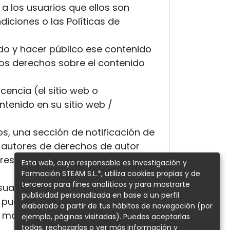
a los usuarios que ellos son
iciones o las Políticas de
ido y hacer público ese contenido
os derechos sobre el contenido
cencia (el sitio web o
tenido en su sitio web /
os, una sección de notificación de
y autores de derechos de autor
 responderá a cualquier aviso de
Esta web, cuyo responsable es Investigación y
Formación STEAM S.L.*, utiliza cookies propias y de
terceros para fines analíticos y para mostrarte
suarios que al aceptar los
publicidad personalizada en base a un perfil
 puede ser parte de una lista muy
elaborado a partir de tus hábitos de navegación (por
a mayor cantidad de usos
ejemplo, páginas visitadas). Puedes aceptarlas
todas, rechazarlas o ver más información y