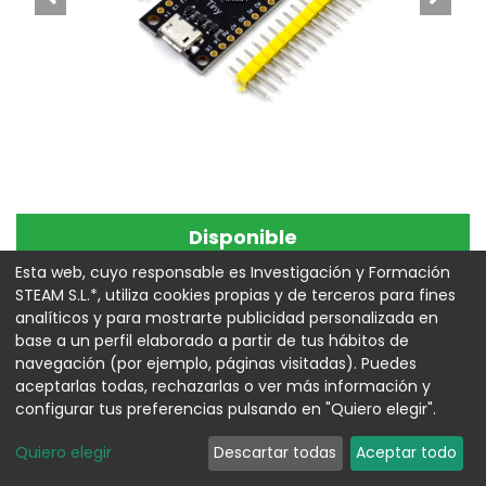
Disponible
Placa de desarrollo ATtiny88
Esta web, cuyo responsable es Investigación y Formación
STEAM S.L.*, utiliza cookies propias y de terceros para fines
16MHz
analíticos y para mostrarte publicidad personalizada en
base a un perfil elaborado a partir de tus hábitos de
Referencia:
00024679
navegación (por ejemplo, páginas visitadas). Puedes
aceptarlas todas, rechazarlas o ver más información y
7,38
€
configurar tus preferencias pulsando en "Quiero elegir".
Quiero elegir
Descartar todas
Aceptar todo