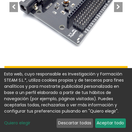
3 Unidades disponible
Esta web, cuyo responsable es Investigación y Formación
STEAM S.L.*, utiliza cookies propias y de terceros para fines
Shield de expansión
analíticos y para mostrarte publicidad personalizada en
base a un perfil elaborado a partir de tus hábitos de
NodeMCU HW-389 (30
navegación (por ejemplo, páginas visitadas). Puedes
pines)
aceptarlas todas, rechazarlas o ver más información y
configurar tus preferencias pulsando en "Quiero elegir".
Referencia:
00018524
Quiero elegir
Descartar todas
Aceptar todo
6,74
€