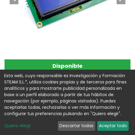
Disponible
Pantalla LCD 16x2 + módulo
Esta web, cuyo responsable es Investigación y Formación
STEAM S.L.*, utiliza cookies propias y de terceros para fines
I2C
analíticos y para mostrarte publicidad personalizada en
base a un perfil elaborado a partir de tus hábitos de
Referencia:
00016025
navegación (por ejemplo, páginas visitadas). Puedes
aceptarlas todas, rechazarlas o ver más información y
4,82
€
configurar tus preferencias pulsando en "Quiero elegir".
Quiero elegir
Descartar todas
Aceptar todo