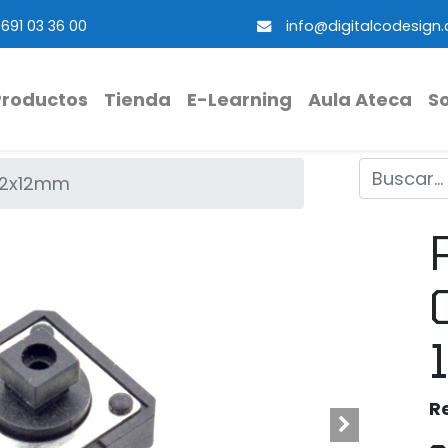
691 03 36 00
info@digitalcodesign
Productos
Tienda
E-Learning
Aula Ateca
S
12x12mm
R