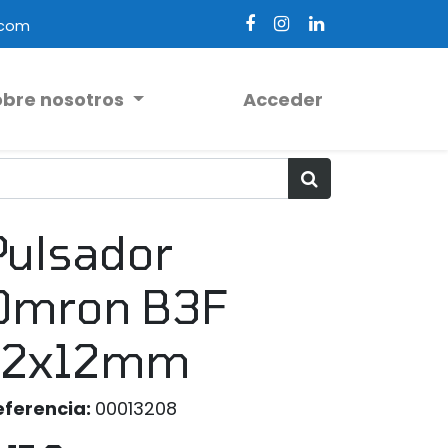
.com
obre nosotros
Acceder
Pulsador
Omron B3F
12x12mm
eferencia:
00013208