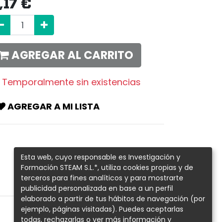
,17
€
AGREGAR AL CARRITO
Temporalmente sin existencias
AGREGAR A MI LISTA
Esta web, cuyo responsable es Investigación y
Formación STEAM S.L.*, utiliza cookies propias y de
terceros para fines analíticos y para mostrarte
publicidad personalizada en base a un perfil
elaborado a partir de tus hábitos de navegación (por
ejemplo, páginas visitadas). Puedes aceptarlas
todas, rechazarlas o ver más información y