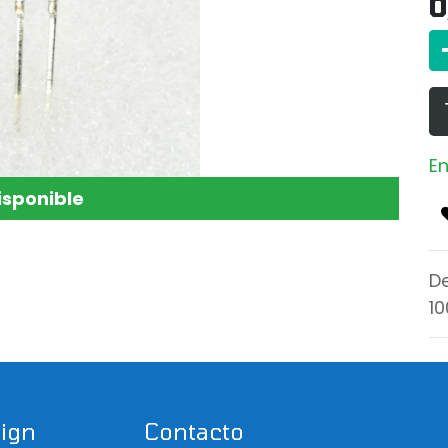
0
En
isponible
De
1
sign
Contacto