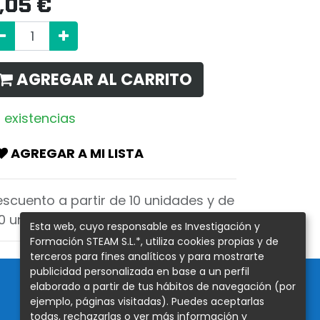
,05
€
AGREGAR AL CARRITO
 existencias
AGREGAR A MI LISTA
scuento a partir de 10 unidades y de
00 unidades
Esta web, cuyo responsable es Investigación y
Formación STEAM S.L.*, utiliza cookies propias y de
terceros para fines analíticos y para mostrarte
publicidad personalizada en base a un perfil
elaborado a partir de tus hábitos de navegación (por
ejemplo, páginas visitadas). Puedes aceptarlas
Redes Sociales
todas, rechazarlas o ver más información y