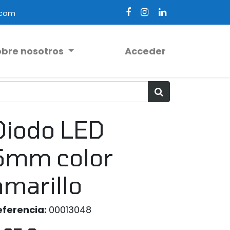
.com
obre nosotros
Acceder
Diodo LED
5mm color
amarillo
eferencia:
00013048