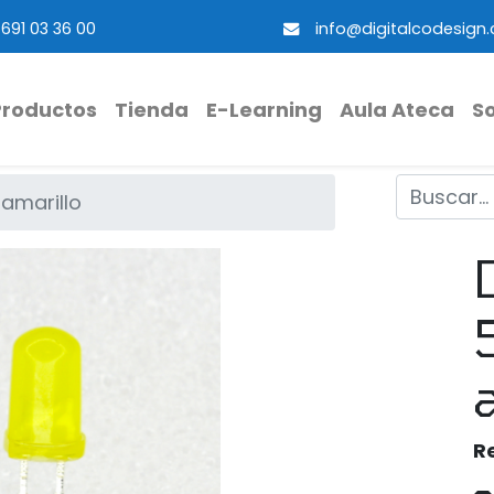
691 03 36 00
info@digitalcodesign
Productos
Tienda
E-Learning
Aula Ateca
S
amarillo
R