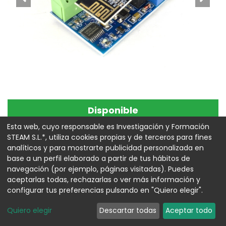
Disponible
Módulo Relé con Wifi
Esta web, cuyo responsable es Investigación y Formación
STEAM S.L.*, utiliza cookies propias y de terceros para fines
ESP8266 5V
analíticos y para mostrarte publicidad personalizada en
base a un perfil elaborado a partir de tus hábitos de
Referencia:
00010337
navegación (por ejemplo, páginas visitadas). Puedes
aceptarlas todas, rechazarlas o ver más información y
11,13
€
configurar tus preferencias pulsando en "Quiero elegir".
Quiero elegir
Descartar todas
Aceptar todo