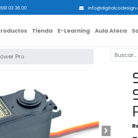
691 03 36 00
info@digitalcodesign
Productos
Tienda
E-Learning
Aula Ateca
S
ower Pro
R