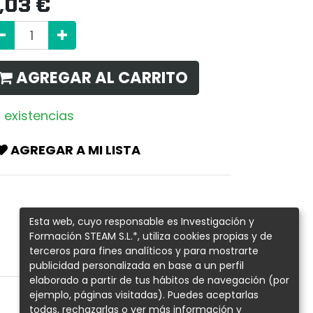
,03
€
AGREGAR AL CARRITO
 existencias
AGREGAR A MI LISTA
Esta web, cuyo responsable es Investigación y
Formación STEAM S.L.*, utiliza cookies propias y de
terceros para fines analíticos y para mostrarte
publicidad personalizada en base a un perfil
elaborado a partir de tus hábitos de navegación (por
ejemplo, páginas visitadas). Puedes aceptarlas
todas, rechazarlas o ver más información y