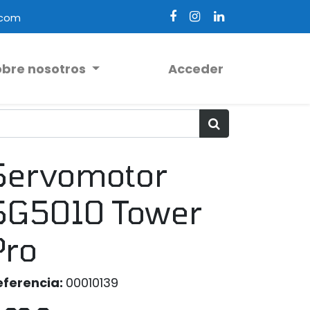
.com
obre nosotros
Acceder
Servomotor
SG5010 Tower
Pro
eferencia:
00010139