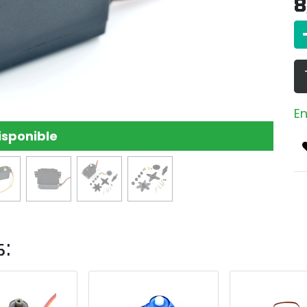
8
En
isponible
s: