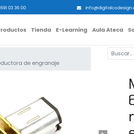
691 03 36 00
info@digitalcodesign
Productos
Tienda
E-Learning
Aula Ateca
S
eductora de engranaje