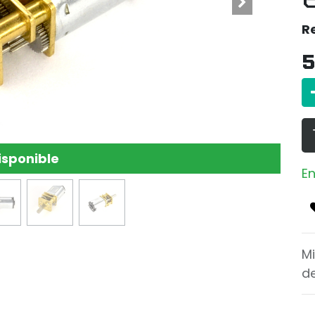
R
5
isponible
En
M
d