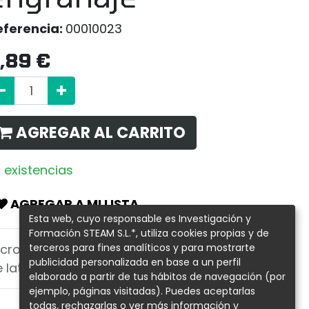
eferencia:
00010023
,89
€
AGREGAR AL CARRITO
 existencias
AGREGAR A MI LISTA
Esta web, cuyo responsable es Investigación y
Formación STEAM S.L.*, utiliza cookies propias y de
terceros para fines analíticos y para mostrarte
icro motor con engranaje reductor
publicidad personalizada en base a un perfil
e latón y eje de 3mm de diámetro
elaborado a partir de tus hábitos de navegación (por
ejemplo, páginas visitadas). Puedes aceptarlas
todas, rechazarlas o ver más información y