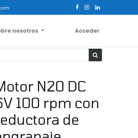
.com
obre nosotros
Acceder
Motor N20 DC
6V 100 rpm con
reductora de
engranaje