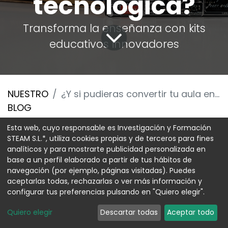
tecnológica?
Transforma la enseñanza con kits
educativos innovadores
NUESTRO
¿Y si pudieras convertir tu aula en un laboratorio de innovación tecnológica?
BLOG
En Digital Codesign sabemos que la mejor
Esta web, cuyo responsable es Investigación y Formación
STEAM S.L.*, utiliza cookies propias y de terceros para fines
manera de enseñar competencias STEAM es
analíticos y para mostrarte publicidad personalizada en
a través de la experimentación. Por eso,
base a un perfil elaborado a partir de tus hábitos de
hemos desarrollado una serie de kits
navegación (por ejemplo, páginas visitadas). Puedes
educativos diseñados para ayudar al
aceptarlas todas, rechazarlas o ver más información y
profesorado a llevar la electrónica, la
configurar tus preferencias pulsando en "Quiero elegir".
programación y la automatización a sus
Quiero elegir
Descartar todas
Aceptar todo
aulas de forma práctica e interactiva.